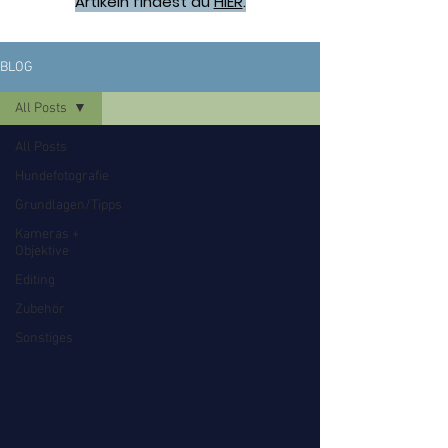
Artikeln findest du
HIER
.
BLOG
All Posts
All Posts
Hundefotografie
Grundlagen/Tipps
Kameras +
Objektive
Editing
Zubehör
Sonstiges