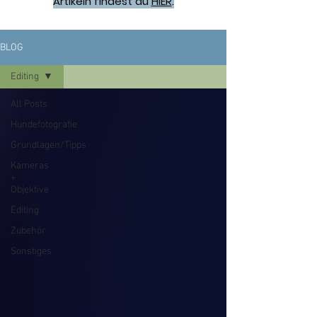
Artikeln findest du
HIER
.
BLOG
Editing
All Posts
Hundefotografie
Grundlagen/Tipps
Kameras
+
Objektive
Editing
Zubehör
Sonstiges