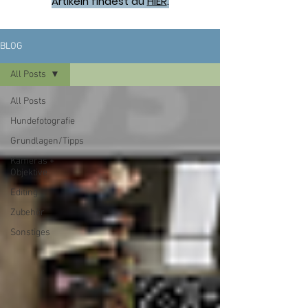
Artikeln findest du
HIER
.
BLOG
All Posts
All Posts
Hundefotografie
Grundlagen/Tipps
Kameras +
Objektive
Editing
Zubehör
Sonstiges