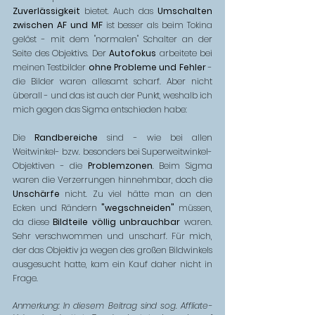
Zuverlässigkeit
 bietet. Auch das 
Umschalten 
zwischen AF und MF
 ist besser als beim Tokina 
gelöst - mit dem "normalen" Schalter an der 
Seite des Objektivs. Der 
Autofokus
 arbeitete bei 
meinen Testbilder 
ohne Probleme und Fehler
 - 
die Bilder waren allesamt scharf. Aber nicht 
überall - und das ist auch der Punkt, weshalb ich 
mich gegen das Sigma entschieden habe:
Die 
Randbereiche
 sind - wie bei allen 
Weitwinkel- bzw. besonders bei Superweitwinkel-
Objektiven - die 
Problemzonen
. Beim Sigma 
waren die Verzerrungen hinnehmbar, doch die 
Unschärfe
 nicht. Zu viel hätte man an den 
Ecken und Rändern 
"wegschneiden"
 müssen, 
da diese 
Bildteile völlig unbrauchbar
 waren. 
Sehr verschwommen und unscharf. Für mich, 
der das Objektiv ja wegen des großen Bildwinkels 
ausgesucht hatte, kam ein Kauf daher nicht in 
Frage. 
Anmerkung: In diesem Beitrag sind sog. Affliate-