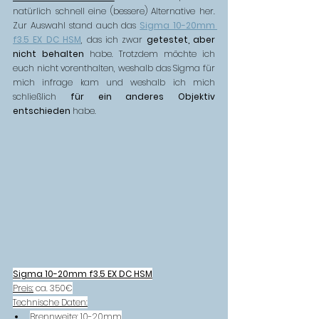
natürlich schnell eine (bessere) Alternative her. 
Zur Auswahl stand auch das 
Sigma 10-20mm 
f3.5 EX DC HSM
, das ich zwar 
getestet, aber 
nicht behalten
 habe. Trotzdem möchte ich 
euch nicht vorenthalten, weshalb das Sigma für 
mich infrage kam und weshalb ich mich 
schließlich 
für ein anderes Objektiv 
entschieden
 habe.
Sigma 10-20mm f3.5 EX DC HSM
Preis:
 ca. 350€
Technische Daten:
Brennweite: 10-20mm