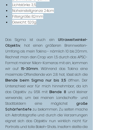
Lichtstärke: 3,5
Naheinstellgrenze: 24cm
Filtergröße: 82mm
Gewicht: 520g
Das Sigma ist auch ein 
Ultraweitwinkel-
Objektiv
, hat einen größeren Brennweiten-
Umfang als mein Tokina - nämlich 10 bis 20mm. 
Rechnet man den Crop von 1,5 durch das APSC-
Format meiner Nikon-Kameras mit ein, kommen 
wir auf 
15-30mm
. Während das Tokina eine 
maximale Offendlende von 2.8 hat, lässt sich die 
Blende beim Sigma nur bis 3,5
 öffnen. Der 
Unterschied war für mich hinnehmbar, da ich 
das Objektiv zu 95% mit 
Blende 8
 und kleiner 
verwende, um bei meinen Landschafts- und 
Stadtbildern eine möglichst 
große 
Schärfentiefe
 zu bekommen. Zu selten mache 
ich Astrofotografie und durch die Verzerrungen 
eignet sich das Objektiv nun wirklich nicht für 
Portraits und tolle Bokeh-Shots. Insofern stellte die 