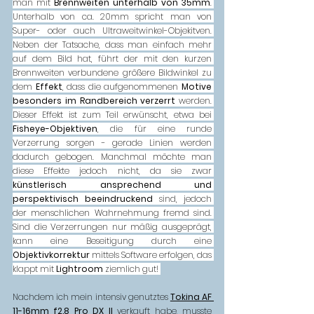
man mit 
Brennweiten unterhalb von 35mm
. 
Unterhalb von ca. 20mm spricht man von 
Super- oder auch Ultraweitwinkel-Objekitven. 
Neben der Tatsache, dass man einfach mehr 
auf dem Bild hat, führt der mit den kurzen 
Brennweiten verbundene größere Bildwinkel zu 
dem 
Effekt
, dass die aufgenommenen 
Motive 
besonders im Randbereich verzerrt
 werden. 
Dieser Effekt ist zum Teil erwünscht, etwa bei 
Fisheye-Objektiven
, die für eine runde 
Verzerrung sorgen - gerade Linien werden 
dadurch gebogen. Manchmal möchte man 
diese Effekte jedoch nicht, da sie zwar 
künstlerisch ansprechend und 
perspektivisch beeindruckend
 sind, jedoch 
der menschlichen Wahrnehmung fremd sind. 
Sind die Verzerrungen nur mäßig ausgeprägt, 
kann eine Beseitigung durch eine 
Objektivkorrektur
 mittels Software erfolgen, das 
klappt mit 
Lightroom
 ziemlich gut! 
Nachdem ich mein intensiv genutztes 
Tokina AF 
11-16mm f2.8 Pro DX II
 verkauft habe, musste 