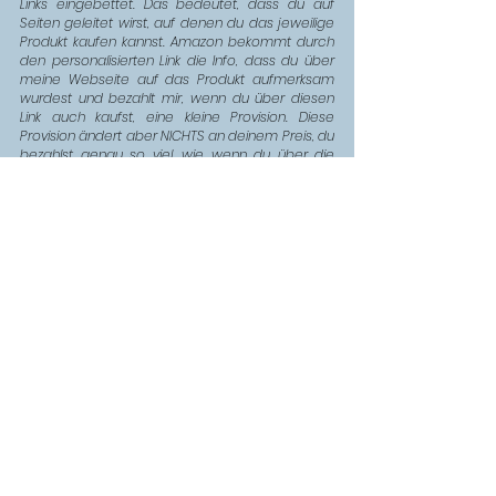
Links eingebettet. Das bedeutet, dass du auf 
Seiten geleitet wirst, auf denen du das jeweilige 
Produkt kaufen kannst. Amazon bekommt durch 
den personalisierten Link die Info, dass du über 
meine Webseite auf das Produkt aufmerksam 
wurdest und bezahlt mir, wenn du über diesen 
Link auch kaufst, eine kleine Provision. Diese 
Provision ändert aber NICHTS an deinem Preis, du 
bezahlst genau so viel, wie wenn du über die 
Produktsuche auf die Seite gelangst. Falls du also 
mit dem Gedanken spielst, das Produkt zu kaufen, 
freue ich mich sehr, wenn du über meinen Link 
auf die Bestellseite gehst, damit ich etwas dafür 
bekomme, dass ich diese Informationen hier 
kostenlos zur Verfügung stelle. Dir entsteht wie 
gesagt kein Nachteil. Vielen Dank!
Landschaft
Stadt
Nikon
Lichtstärke
Sigma
Weitwinkel
Kameras + Objektive
Alle ansehen
Aktuelle Beiträge