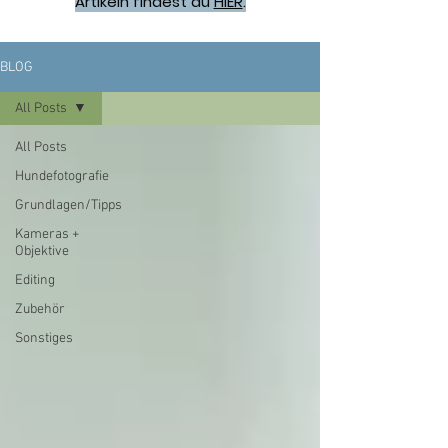
Artikeln findest du
HIER
.
BLOG
All Posts
All Posts
Hundefotografie
Grundlagen/Tipps
Kameras +
Objektive
Editing
Zubehör
Sonstiges