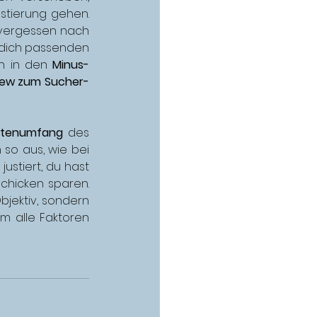
stierung gehen. 
vergessen nach 
 dich passenden 
n in den 
Minus-
View zum Sucher-
itenumfang
 des 
so aus, wie bei 
 justiert, du hast 
schicken sparen. 
bjektiv, sondern 
um alle Faktoren 