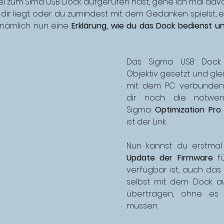
el zum Sima USB Dock aufgerufen hast, gehe ich mal davo
dir liegt oder du zumindest mit dem Gedanken spielst, es
t nämlich nun eine 
Erklärung, wie du das Dock bedienst un
Das Sigma USB Dock 
Objektiv gesetzt und glei
mit dem PC verbunden.
dir noch die notwend
Sigma 
Optimization Pro
i
st der Link. 
Update der Firmware
 f
verfügbar ist, auch das
selbst mit dem Dock auf
übertragen, ohne es e
müssen. 