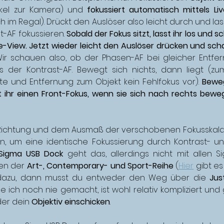
nkel zur Kamera) und 
fokussiert automatisch mittels Li
h im Regal). Drückt den Auslöser also leicht durch und las
-AF fokussieren. 
Sobald der Fokus sitzt, lasst ihr los und sc
-View. Jetzt wieder leicht den Auslöser drücken und scha
Wir schauen also, ob der Phasen-AF bei gleicher Entfe
ls der Kontrast-AF. Bewegt sich nichts, dann liegt (zu
e und Entfernung zum Objekt kein Fehlfokus vor). 
Beweg
t ihr einen Front-Fokus, wenn sie sich nach rechts bewegt
 Richtung und dem Ausmaß der verschobenen Fokusskala 
ren, um eine identische Fokussierung durch Kontrast- u
Sigma USB Dock
 geht das, allerdings nicht mit allen Si
en der 
Art-, Contemporary- und Sport-Rei
he
 (
Hier
 gi
bt es 
t dazu, dann musst du entweder den Weg über die 
Jus
 ich noch nie gemacht, ist wohl relativ kompliziert und 
er dein 
Objektiv einschicken
. 