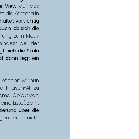
ve-View
 auf das 
st die Kamera in 
haltet vorsichtig 
uen, ob sich die 
rnung zum Motiv 
mindest bei der 
t sich die Skala 
 dann liegt ein 
können wir nun 
nd Phasen-AF zu 
gma-Objektiven, 
eine Liste). Zählt 
tierung über die 
gent auch nicht 