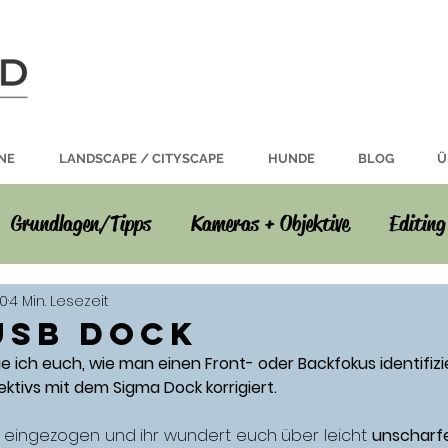
NE
LANDSCAPE / CITYSCAPE
HUNDE
BLOG
Ü
Grundlagen/Tipps
Kameras + Objektive
Editing
20
4 Min. Lesezeit
USB Dock
ge ich euch, wie man einen Front- oder Backfokus identifiz
ektivs mit dem Sigma Dock korrigiert. 
st eingezogen und ihr wundert euch über leicht 
unscharfe