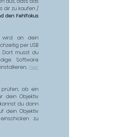
n aus, dass das 
 dir zu kaufen / 
d den Fehlfokus 
wird an dein 
chzeitig per USB 
 Dort musst du 
ige Software 
 installieren
, 
hier
Nun kannst du erstmal prüfen, ob ein 
ür dein Objektiv 
 kannst du dann 
 dein Objektiv 
inschicken zu 