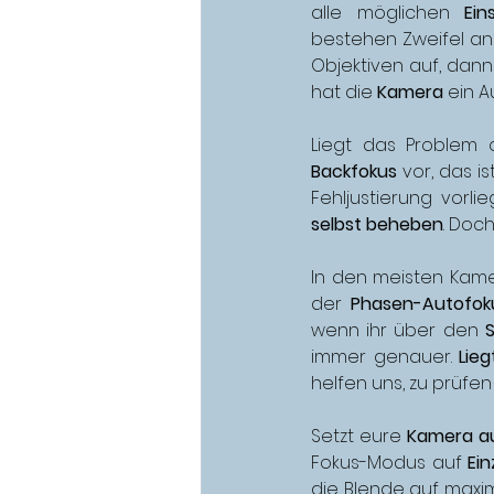
alle möglichen 
Ein
bestehen Zweifel an
Objektiven auf, dann 
hat die 
Kamera
 ein 
Liegt das Problem o
Backfokus
 vor, das is
Fehljustierung vorlieg
selbst beheben
. Doc
In den meisten Kame
der 
Phasen-Autofok
wenn ihr über den 
immer genauer. 
Lie
helfen uns, zu prüfen
Setzt eure 
Kamera au
Fokus-Modus auf 
Ein
die Blende auf maxima