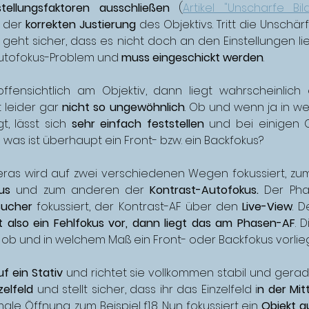
stellungsfaktoren ausschließen
(
Artikel "Unscharfe Bil
 der 
korrekten Justierung
 des Objektivs. Tritt die Unschä
geht sicher, dass es nicht doch an den Einstellungen lie
Autofokus-Problem und 
muss eingeschickt werden
.
ffensichtlich am Objektiv, dann liegt wahrscheinlich 
t leider gar 
nicht so ungewöhnlich
. Ob und wenn ja in we
t, lässt sich 
sehr einfach feststellen
h was ist überhaupt ein Front- bzw. ein Backfokus?
ras wird auf zwei verschiedenen Wegen fokussiert, zum 
us
 und zum anderen der 
Kontrast-Autofokus.
 Der Phas
Sucher
 fokussiert, der Kontrast-AF über den 
Live-View
. D
gt also ein Fehlfokus vor, dann liegt das am Phasen-AF
. 
 ob und in welchem Maß ein Front- oder Backfokus vorlieg
f ein Stativ
 und richtet sie vollkommen stabil und gerade
zelfeld
 und stellt sicher, dass ihr das Einzelfeld i
n der Mit
le Öffnung, zum Beispiel f1.8. Nun fokussiert ein 
Objekt au