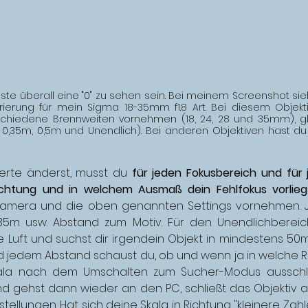
ste überall eine "0" zu sehen sein. Bei meinem Screenshot sieh
ierung für mein Sigma 18-35mm f1.8 Art. Bei diesem Objekti
rschiedene Brennweiten vornehmen (18, 24, 28 und 35mm), glei
 0,35m, 0,5m und Unendlich). Bei anderen Objektiven hast du 
rte änderst, musst du 
für jeden Fokusbereich und für 
ichtung und in welchem Ausmaß dein Fehlfokus vorlieg
 Kamera und die oben genannten Settings vornehmen. J
0,35m usw. Abstand zum Motiv. Für den Unendlichberei
e Luft und suchst dir irgendein Objekt in mindestens 50m 
d jedem Abstand schaust du, ob und wenn ja in welche R
kala nach dem Umschalten zum Sucher-Modus ausschl
nd gehst dann wieder an den PC, schließt das Objektiv 
stellungen. Hat sich deine Skala in Richtung "kleinere Zah