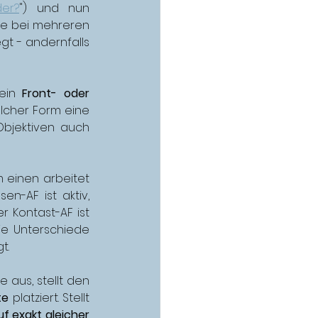
der?
") 
und nun 
rfe bei mehreren 
gt - andernfalls 
ein 
Front- oder 
lcher Form eine 
 und bei einigen Objektiven auch 
einen arbeitet 
en-AF ist aktiv, 
er Kontast-AF ist 
Die Unterschiede 
t. 
 aus, stellt den 
te
 platziert. Stellt 
f exakt gleicher 