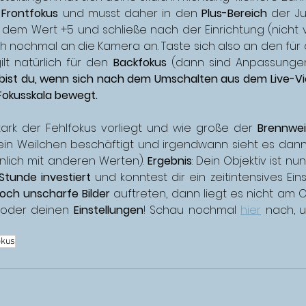
 
Frontfokus
 und musst daher in den 
Plus-Bereich
 der Ju
 dem Wert +5 und schließe nach der Einrichtung (nicht 
ich nochmal an die Kamera an. Taste sich also an den für
lt natürlich für den 
Backfokus
 (dann sind Anpassunge
 bist du, wenn sich nach dem Umschalten aus dem Live-
Fokusskala bewegt.
ark der Fehlfokus vorliegt und wie große der 
Brennwe
du ein Weilchen beschäftigt und irgendwann sieht es dann 
nlich mit anderen Werten). 
Ergebnis
: Dein Objektiv ist nun
Stunde investiert
 und konntest dir ein zeitintensives Ein
och unscharfe Bilder
 auftreten, dann liegt es nicht am O
 oder deinen 
Einstellungen
! Schau nochm
al 
hier
 nach
, 
okus