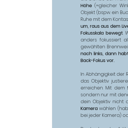
Höhe
 (=gleicher Wi
Objekt (bspw. ein Buc
Ruhe mit dem Kontast
um, raus aus dem Live
Fokusskala bewegt
. 
anders fokussiert a
gewählten Brennweit
nach links, dann hab
Back-Fokus vor. 
In Abhängigkeit der
das Objektiv justie
erreichen. Mit dem 
sondern nur mit den
dein Objektiv nich
Kamera
 wählen (habe
bei jeder Kamera) od