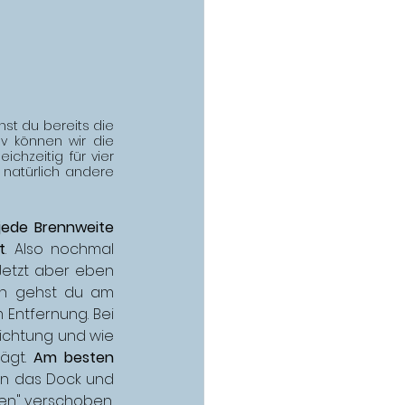
st du bereits die 
v können wir die 
chzeitig für vier 
natürlich andere 
jede Brennweite 
t
. Also nochmal 
etzt aber eben 
ch gehst du am 
Entfernung. Bei 
ichtung und wie 
ägt. 
Am besten 
an das Dock und 
len" verschoben, 