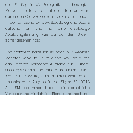
den Einstieg in die Fotografie mit bewegten 
Motiven meisterte ich mit dem Tamron. Es ist 
durch den Crop-Faktor sehr praktisch, um auch 
in der Landschafts- bzw. Stadtfotografie Details 
aufzunehmen und hat eine erstklassige 
Abbildungsleistung, wie du auf den Bildern 
sicher gesehen hast. 
Und trotzdem habe ich es nach nur wenigen 
Monaten verkauft - zum einen, weil ich durch 
das Tamron vermehrt Aufträge für Hunde-
Shootings bekam und mir dadurch mehr leisten 
konnte und wollte, zum anderen weil ich ein 
unschlagbares Angebot für das Sigma 50-100 1.8 
Art HSM bekommen habe - eine erhebliche 
Verbesserung hinsichtlich Blende und nochmal 
ein Quäntchen mehr Schärfe - doch dazu lest 
ihr am besten meinen Erfahrungsbericht. 
Anmerkung: In diesem Beitrag sind sog. Affliate-
Links eingebettet. Das bedeutet, dass du auf 
Seiten geleitet wirst, auf denen du das jeweilige 
Produkt kaufen kannst. Amazon bekommt durch 