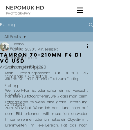
Beitrag
All Posts
Benno
All Posts
23. Mai 2020
3 Min. Lesezeit
TAMRON 70-210mm f4 Di
Hundefotografie
VC USD
Aktualisiert:
Grundlagen/Tipps
11. Nov. 2020
Mein Erfahrungsbericht zur 70-200 2.8 
Kameras + Objektive
Alternative - mein "Hunde-Tele" zum Einstieg.
Editing
Wer Sport-Fan ist oder schon einmal versucht 
Zubehör
hat, Tiere zu fotografieren, weiß, dass man beim 
Fotografieren teilweise eine große Entfernung 
Sonstiges
zum Motiv hat. Wenn ich den Hund noch auf 
dem Bild erkennen will, muss ich entweder 
hinterherrennen oder ich nutze ein Objektiv mit 
Brennweiten im Tele-Bereich. Hat das noch 