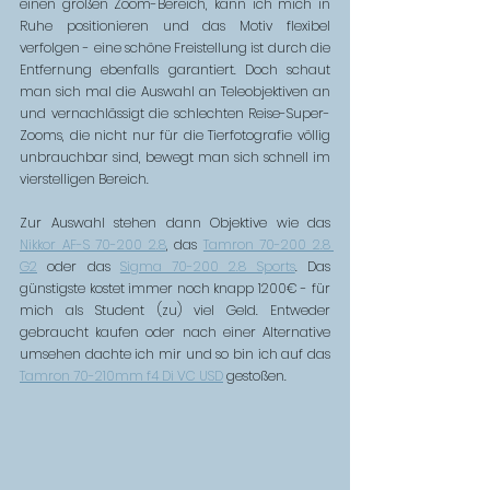
einen großen Zoom-Bereich, kann ich mich in 
Ruhe positionieren und das Motiv flexibel 
verfolgen - eine schöne Freistellung ist durch die 
Entfernung ebenfalls garantiert. Doch schaut 
man sich mal die Auswahl an Teleobjektiven an 
und vernachlässigt die schlechten Reise-Super-
Zooms, die nicht nur für die Tierfotografie völlig 
unbrauchbar sind, bewegt man sich schnell im 
vierstelligen Bereich. 
Zur Auswahl stehen dann Objektive wie das 
Nikkor AF-S 70-200 2.8
, das 
Tamron 70-200 2.8 
G2
 oder das 
Sigma 70-200 2.8 Sports
. Das 
günstigste kostet immer noch knapp 1200€ - für 
mich als Student (zu) viel Geld. Entweder 
gebraucht kaufen oder nach einer Alternative 
umsehen dachte ich mir und so bin ich auf das 
Tamron 70-210mm f4 Di VC USD
 gestoßen. 