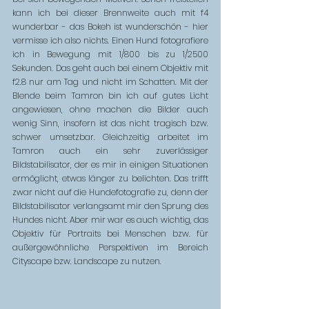
kann ich bei dieser Brennweite auch mit f4 
wunderbar - das Bokeh ist wunderschön - hier 
vermisse ich also nichts. Einen Hund fotografiere 
ich in Bewegung mit 1/800 bis zu 1/2500 
Sekunden. Das geht auch bei einem Objektiv mit 
f2.8 nur am Tag und nicht im Schatten. Mit der 
Blende beim Tamron bin ich auf gutes Licht 
angewiesen, ohne machen die Bilder auch 
wenig Sinn, insofern ist das nicht tragisch bzw. 
schwer umsetzbar. Gleichzeitig arbeitet im 
Tamron auch ein sehr zuverlässiger 
Bildstabilisator, der es mir in einigen Situationen 
ermöglicht, etwas länger zu belichten. Das trifft 
zwar nicht auf die Hundefotografie zu, denn der 
Bildstabilisator verlangsamt mir den Sprung des 
Hundes nicht. Aber mir war es auch wichtig, das 
Objektiv für Portraits bei Menschen bzw. für 
außergewöhnliche Perspektiven im Bereich 
Cityscape bzw. Landscape zu nutzen. 