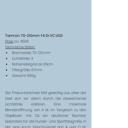
Tamron 70-210mm f4 Di VC U
SD
Preis:
 ca. 450€
Technische Daten:
Brennweite: 70-210mm
Lichtstärke: 4
Naheinstellgrenze: 95cm
Filtergröße: 67mm
Gewicht: 860g
Der Preisunterschied fällt gewaltig aus, aber der 
lässt sich vor allem durch die abweichende 
Lichtstärke erklären. Eine maximale 
Blendenöffnung von 4 ist im Vergleich zu den 
Objektiven mit 2.8 ein deutlicher Nachteil, 
besonders für die Hunde- und Sportfotografie, in 
der eine kurze Verschlusszeit das A und O ist. 