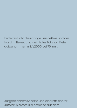
Perfektes Licht, die richtige Perspektive und der 
Hund in Bewegung - ein tolles Foto von Fiete, 
aufgenommen mit 1/2000 bei 70mm. 
Ausgezeichnete Schärfe und ein treffsicherer 
Autofokus, dieses Bild entstand aus dem 